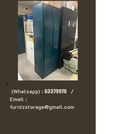
(Whatsapp) :
/
63379970
Email :
furnizstorage@gmail.com