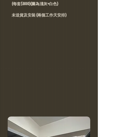
(每套$800)(圖為淺灰+白色)
​未送貨及安裝 (兩個工作天安排)​​​