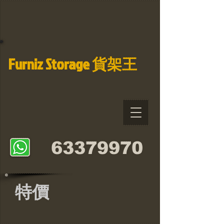
Furniz Storage 貨架
王
​63379970
​特價