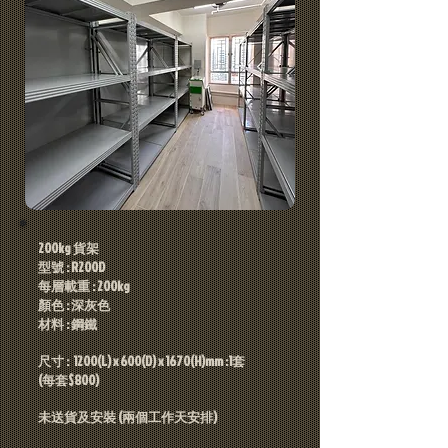
200kg 貨架
型號 : R200D
每層載重 : 200kg
顏色 : 深灰色
材料 : 鋼鐵
尺寸 : 1200(L) x 600(D) x 1670(H)mm :1套
(每套$800)
​未送貨及安裝 (兩個工作天安排)​​​