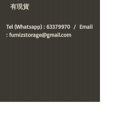
​有現貨
Tel (Whatsapp) :
63379970
/ Email
:
furnizstorage@gmail.com