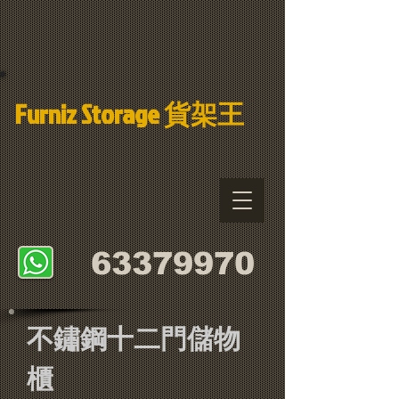
Furniz Storage 貨架
王
​63379970
不鏽鋼十二門儲物
櫃