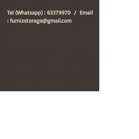
Tel (Whatsapp) :
63379970
/ Email
:
furnizstorage@gmail.com