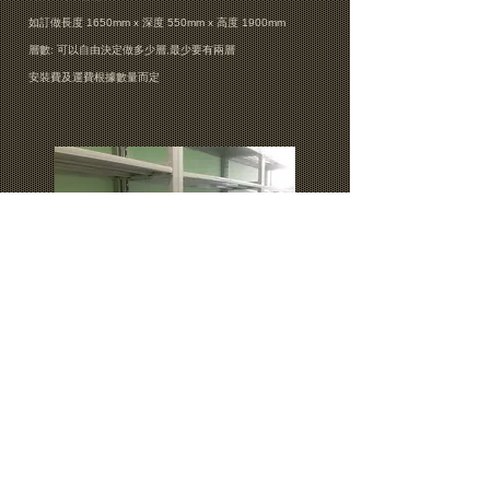
如訂做長度 1650mm x 深度 550mm x 高度 1900mm
層數: 可以自由決定做多少層,最少要有兩層​
​安裝費及運費根據數量而定