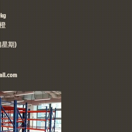
kg
藍橙
星期)
il.com