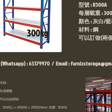
型號 : R300A
每層載重 : 300
顏色 : 灰白/
材料 : 鋼
300kg
可以訂做(兩個
 (Whatsapp) : 63379970 / Email :
furnizstorage@gma
詳細 :
加減層數
可以自由調節
: 2000(L) x 600(W) x 2000(H)mm 四層 : $1650