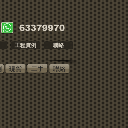
​63379970
工程實例
聯絡
二手
例
現貨
聯絡